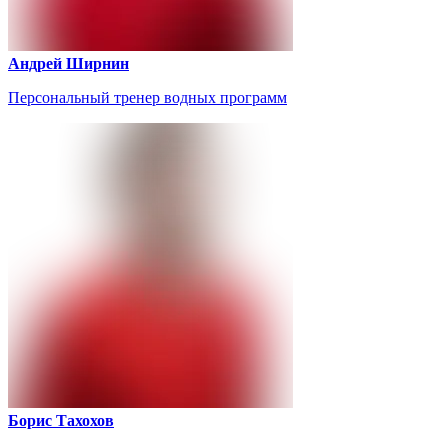
Андрей Ширнин
Персональный тренер водных программ
Борис Тахохов