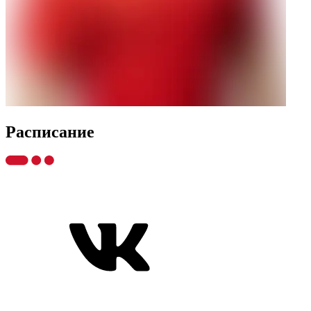
Распиcание