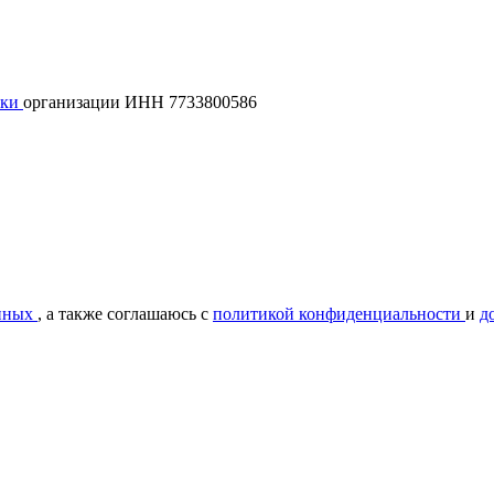
лки
организации ИНН 7733800586
нных
, а также соглашаюсь с
политикой конфиденциальности
и
д