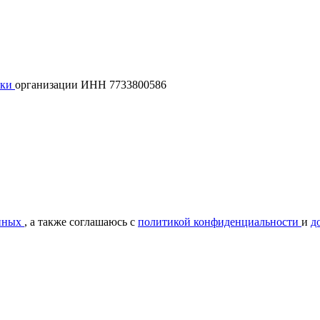
лки
организации ИНН 7733800586
нных
, а также соглашаюсь с
политикой конфиденциальности
и
д