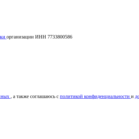
лки
организации ИНН 7733800586
нных
, а также соглашаюсь с
политикой конфиденциальности
и
д