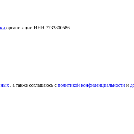
лки
организации ИНН 7733800586
нных
, а также соглашаюсь с
политикой конфиденциальности
и
д