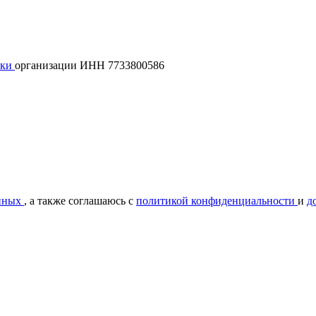
лки
организации ИНН 7733800586
нных
, а также соглашаюсь с
политикой конфиденциальности
и
д