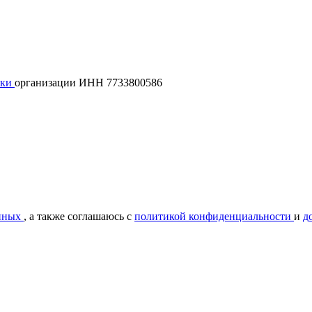
лки
организации ИНН 7733800586
нных
, а также соглашаюсь с
политикой конфиденциальности
и
д