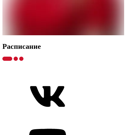
Распиcание