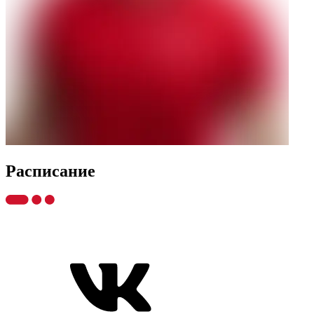
Распиcание