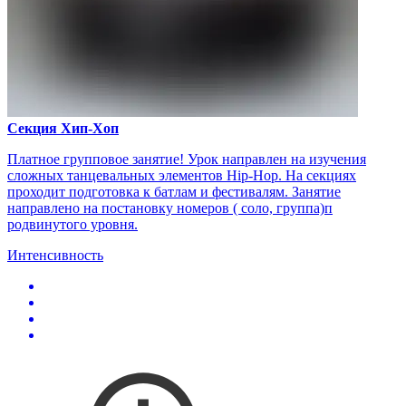
Секция Хип-Хоп
Платное групповое занятие! Урок направлен на изучения
сложных танцевальных элементов Hip-Hop. На секциях
проходит подготовка к батлам и фестивалям. Занятие
направлено на постановку номеров ( соло, группа)п
родвинутого уровня.
Интенсивность