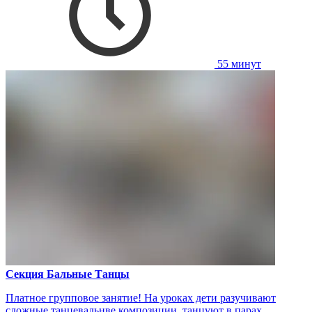
55 минут
Секция Бальные Танцы
Платное групповое занятие! На уроках дети разучивают
сложные танцевальнве композиции, танцуют в парах,