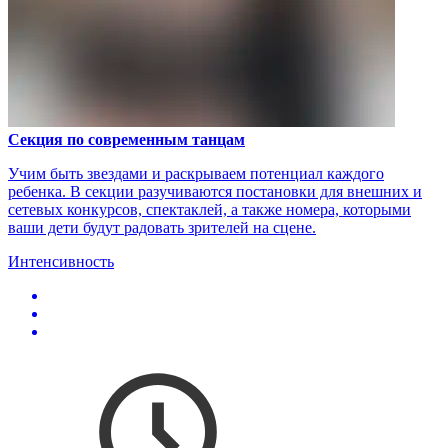
Секция по современным танцам
Учим быть звездами и раскрываем потенциал каждого
ребенка. В секции разучиваются постановки для внешних и
сетевых конкурсов, спектаклей, а также номера, которыми
ваши дети будут радовать зрителей на сцене.
Интенсивность