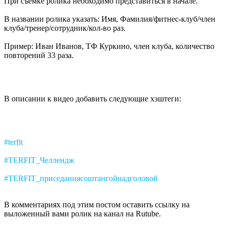
При съёмке ролика необходимо представиться в начале.
В названии ролика указать: Имя, Фамилия/фитнес-клуб/член
клуба/тренер/сотрудник/кол-во раз.
Пример: Иван Иванов, ТФ Куркино, член клуба, количество
повторений 33 раза.
В описании к видео добавить следующие хэштеги:
#terfit
#TERFIT_Челлендж
#TERFIT_приседаниясоштангойнадголовой
В комментариях под этим постом оставить ссылку на
выложенный вами ролик на канал на Rutube.