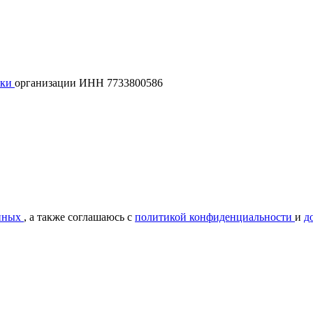
лки
организации ИНН 7733800586
нных
, а также соглашаюсь с
политикой конфиденциальности
и
д