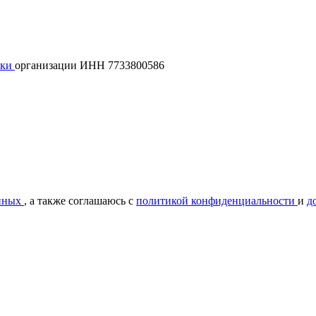
лки
организации ИНН 7733800586
нных
, а также соглашаюсь с
политикой конфиденциальности
и
д