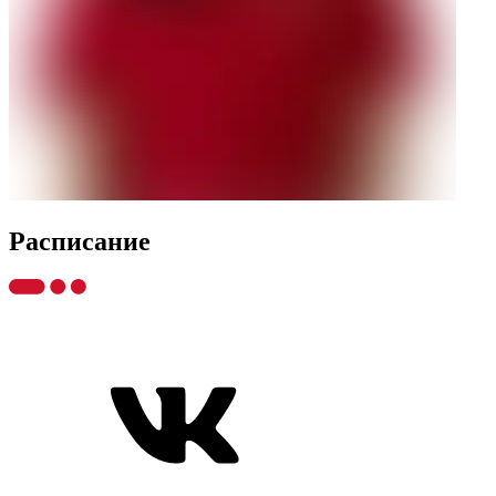
Распиcание