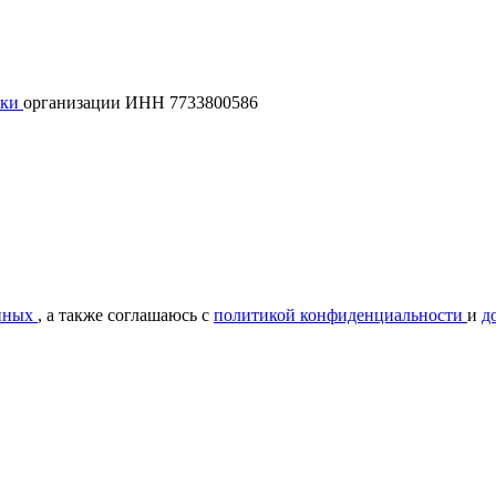
лки
организации ИНН 7733800586
нных
, а также соглашаюсь с
политикой конфиденциальности
и
д