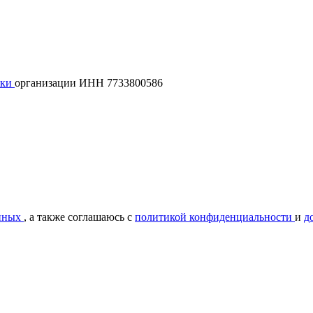
лки
организации ИНН 7733800586
нных
, а также соглашаюсь с
политикой конфиденциальности
и
д