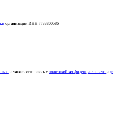
лки
организации ИНН 7733800586
нных
, а также соглашаюсь с
политикой конфиденциальности
и
д