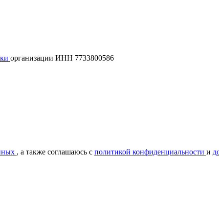
лки
организации ИНН 7733800586
нных
, а также соглашаюсь с
политикой конфиденциальности
и
д