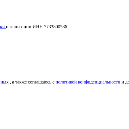
лки
организации ИНН 7733800586
нных
, а также соглашаюсь с
политикой конфиденциальности
и
д