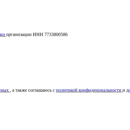
лки
организации ИНН 7733800586
нных
, а также соглашаюсь с
политикой конфиденциальности
и
д