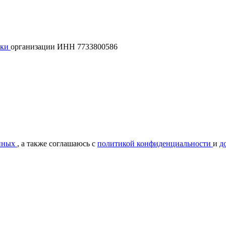
лки
организации ИНН 7733800586
нных
, а также соглашаюсь с
политикой конфиденциальности
и
д