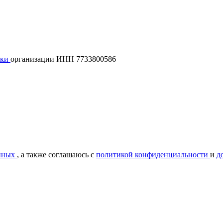
лки
организации ИНН 7733800586
нных
, а также соглашаюсь с
политикой конфиденциальности
и
д