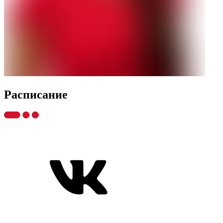
Распиcание