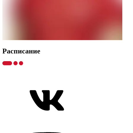
Распиcание