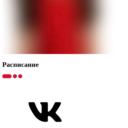
Распиcание