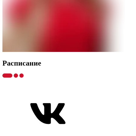
Распиcание